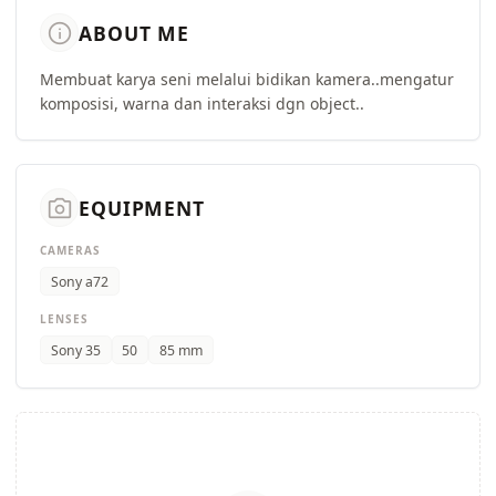
info
ABOUT ME
Membuat karya seni melalui bidikan kamera..mengatur
komposisi, warna dan interaksi dgn object..
camera_alt
EQUIPMENT
CAMERAS
Sony a72
LENSES
Sony 35
50
85 mm