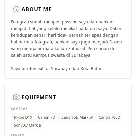
info
ABOUT ME
Fotografi sudah menjadi passion saya dan bahkan
menjadi hal yang selalu melekat pada diri saya. Dalam
kehidupan sehari hari tidak pernah terlepas dengan
hal berbau fotografi, bahkan saya juga menjadi Dosen
yang mengajar mata kuliah Fotografi Periklanan di
salah satu Kampus swasta di Surabaya
Saya berdomisili di Surabaya dan Kota Blitar
camera_alt
EQUIPMENT
CAMERAS
Nikon D1X
Canon 7D
Canon 5D Mark IV
Canon 700D
Sony A7 Mark II
LENSES