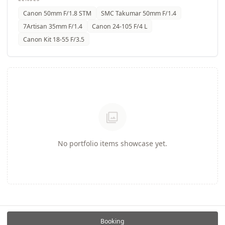
Canon 50mm F/1.8 STM
SMC Takumar 50mm F/1.4
7Artisan 35mm F/1.4
Canon 24-105 F/4 L
Canon Kit 18-55 F/3.5
photo_library
No portfolio items showcase yet.
Booking