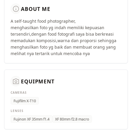
info
ABOUT ME
A self-taught food photographer,
menghasilkan foto yg indah memiliki kepuasan
tersendiri,dengan food fotografi saya bisa berkreasi
memadukan komposisi,warna dan proporsi sehingga
menghasilkan foto yg baik dan membuat orang yang
melihat nya tertarik untuk mencoba nya
camera_alt
EQUIPMENT
CAMERAS
Fujifilm X-T10
LENSES
Fujinon XF 35mm f1.4
XF 80mm f2.8 macro