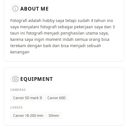
info
ABOUT ME
Fotografi adalah hobby saya tetapi sudah 4 tahun ino
saya menjalani fotografi sebagai pekerjaan saya dan 3
taun ini fotografi menjadi penghasilan utama saya,
karena saya ingin moment indah semua orang bisa
terekam dengan baik dan bisa menjadi sebuah
kenangan
camera_alt
EQUIPMENT
CAMERAS
Canon 5D mark II
Canon 60D
LENSES
Canon 18-200 mm
50mm