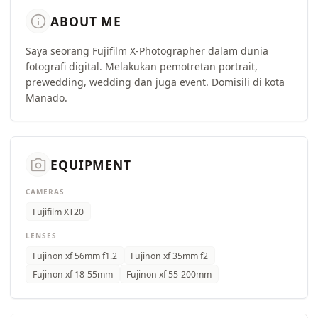
info
ABOUT ME
Saya seorang Fujifilm X-Photographer dalam dunia
fotografi digital. Melakukan pemotretan portrait,
prewedding, wedding dan juga event. Domisili di kota
Manado.
camera_alt
EQUIPMENT
CAMERAS
Fujifilm XT20
LENSES
Fujinon xf 56mm f1.2
Fujinon xf 35mm f2
Fujinon xf 18-55mm
Fujinon xf 55-200mm