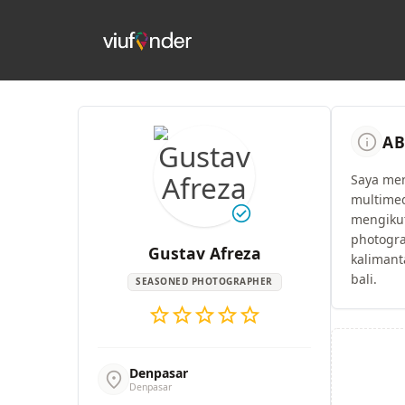
info
AB
Saya men
multimed
check_circle
mengikut
photogra
Gustav Afreza
kalimant
bali.
SEASONED PHOTOGRAPHER
star
star
star
star
star
Denpasar
location_on
Denpasar