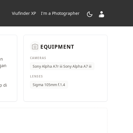
dark_mode
contacts_product
Viufinder XP
I'm a Photographer
camera_alt
EQUIPMENT
CAMERAS
an
ngan
Sony Alpha A7r iii Sony Alpha A7 iii
LENSES
Sigma 105mm f.1.4
p di