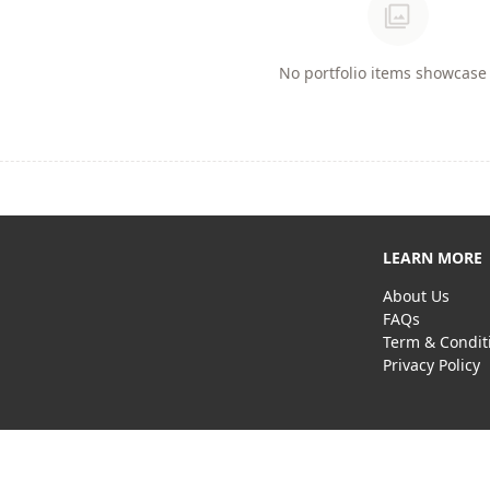
photo_library
No portfolio items showcase 
LEARN MORE
About Us
FAQs
Term & Condit
Privacy Policy