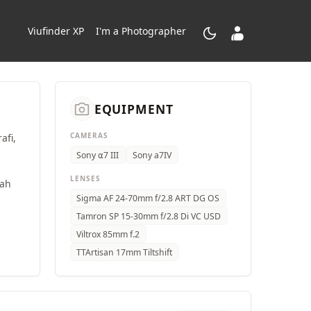
dark_mode
contacts_product
Viufinder XP
I'm a Photographer
camera_alt
EQUIPMENT
CAMERAS
afi,
Sony ⍺7 III
Sony a7IV
LENSES
lah
Sigma AF 24-70mm f/2.8 ART DG OS
Tamron SP 15-30mm f/2.8 Di VC USD
Viltrox 85mm f.2
TTArtisan 17mm Tiltshift