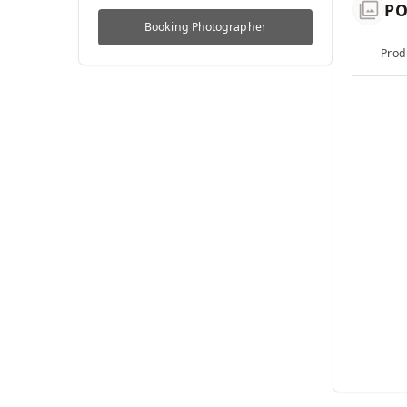
photo_library
PO
Booking
Photographer
Prod