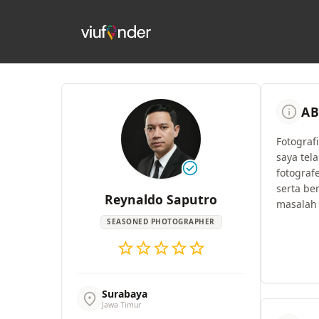
info
AB
Fotograf
saya te
check_circle
fotografe
serta be
Reynaldo Saputro
masalah 
SEASONED PHOTOGRAPHER
star
star
star
star
star
Surabaya
location_on
Jawa Timur