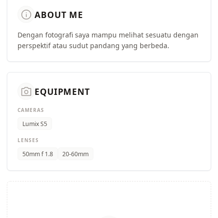
info
ABOUT ME
Dengan fotografi saya mampu melihat sesuatu dengan
perspektif atau sudut pandang yang berbeda.
camera_alt
EQUIPMENT
CAMERAS
Lumix S5
LENSES
50mm f 1.8
20-60mm