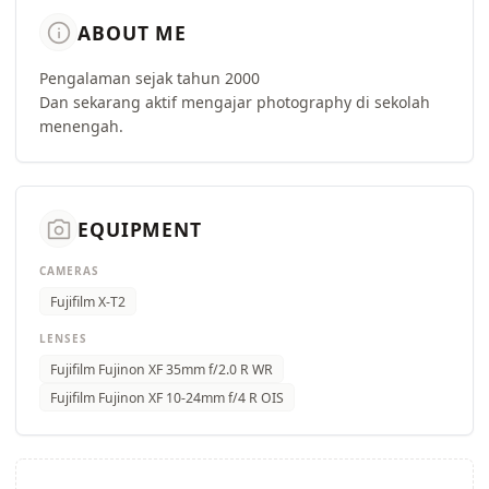
info
ABOUT ME
Pengalaman sejak tahun 2000
Dan sekarang aktif mengajar photography di sekolah
menengah.
camera_alt
EQUIPMENT
CAMERAS
Fujifilm X-T2
LENSES
Fujifilm Fujinon XF 35mm f/2.0 R WR
Fujifilm Fujinon XF 10-24mm f/4 R OIS