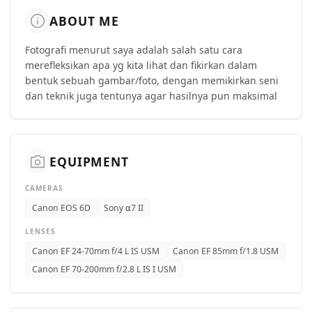
info
ABOUT ME
Fotografi menurut saya adalah salah satu cara
merefleksikan apa yg kita lihat dan fikirkan dalam
bentuk sebuah gambar/foto, dengan memikirkan seni
dan teknik juga tentunya agar hasilnya pun maksimal
camera_alt
EQUIPMENT
CAMERAS
Canon EOS 6D
Sony ⍺7 II
LENSES
Canon EF 24-70mm f/4 L IS USM
Canon EF 85mm f/1.8 USM
Canon EF 70-200mm f/2.8 L IS I USM